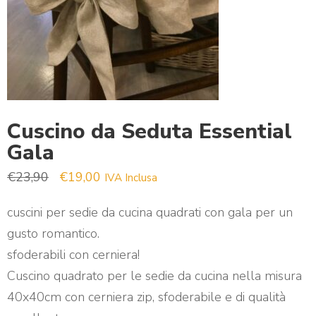
Cuscino da Seduta Essential
Gala
Il prezzo originale era: €23,90.
Il prezzo attuale è: €19,00.
€
23,90
€
19,00
IVA Inclusa
cuscini per sedie da cucina quadrati con gala per un
gusto romantico.
sfoderabili con cerniera!
Cuscino quadrato per le sedie da cucina nella misura
40x40cm con cerniera zip, sfoderabile e di qualità