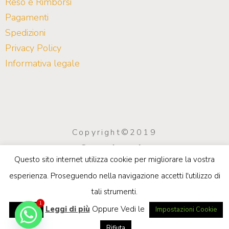
Reso e Rimborsi
Pagamenti
Spedizioni
Privacy Policy
Informativa legale
Copyright©2019
Saco Arreda
Questo sito internet utilizza cookie per migliorare la vostra
info@sacoarreda.com
| P.IVA
esperienza. Proseguendo nella navigazione accetti l'utilizzo di
03923970549
tali strumenti.
Privacy e Cookie Policy
1
Leggi di più
Oppure Vedi le
Accetta
Impostazioni Cookie
Rifiuta