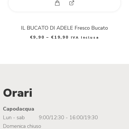
Questo prodotto ha più varia
E
x
p
IL BUCATO DI ADELE Fresco Bucato
a
€
9,90
–
€
19,90
IVA Inclusa
n
d
p
h
Orari
o
t
Capodacqua
Lun - sab
9:00/12:30 - 16:00/19:30
o
Domenica chiuso