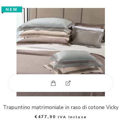
n
NEW
d
p
h
o
t
o
E
x
p
Trapuntino matrimoniale in raso di cotone Vicky
€
477,90
IVA Inclusa
a
n