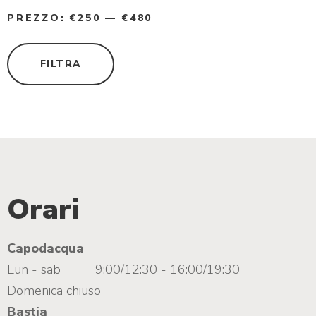
Prezzo Min
Prezzo Max
PREZZO:
€250
—
€480
FILTRA
Orari
Capodacqua
Lun - sab
9:00/12:30 - 16:00/19:30
Domenica chiuso
Bastia