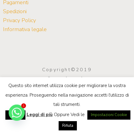
Pagamenti
Spedizioni
Privacy Policy
Informativa legale
Copyright©2019
Saco Arreda
Questo sito internet utilizza cookie per migliorare la vostra
info@sacoarreda.com
| P.IVA
esperienza. Proseguendo nella navigazione accetti l'utilizzo di
03923970549
tali strumenti.
Privacy e Cookie Policy
1
Leggi di più
Oppure Vedi le
Accetta
Impostazioni Cookie
Rifiuta