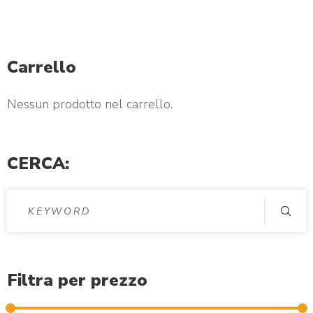
d
p
Carrello
h
Nessun prodotto nel carrello.
o
t
CERCA:
o
Filtra per prezzo