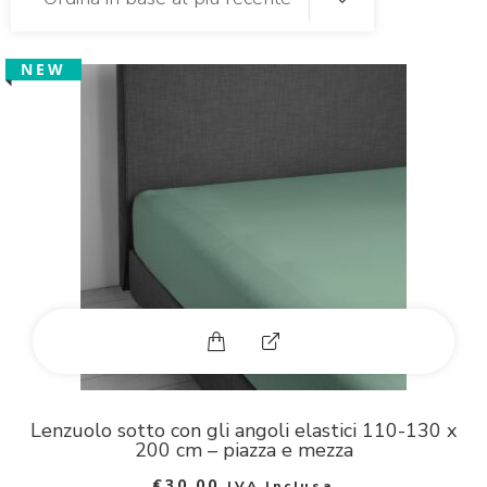
NEW
Questo prodotto ha più varia
E
x
p
Lenzuolo sotto con gli angoli elastici 110-130 x
200 cm – piazza e mezza
a
€
30,00
IVA Inclusa