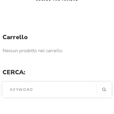
n
d
p
Carrello
h
o
Nessun prodotto nel carrello.
t
o
CERCA: