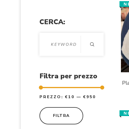
N
CERCA:
Filtra per prezzo
Pl
Prezzo Min
Prezzo Max
PREZZO:
€10
—
€950
N
FILTRA