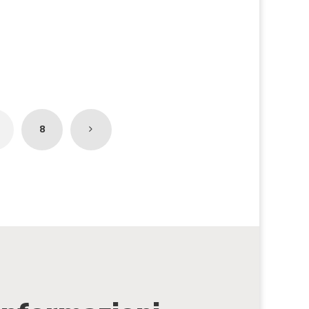
N
8
E
X
T