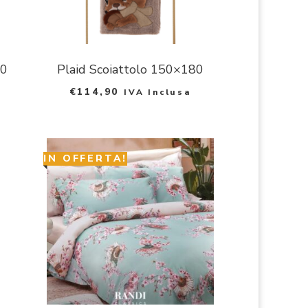
80
Plaid Scoiattolo 150×180
€
114,90
IVA Inclusa
IN OFFERTA!