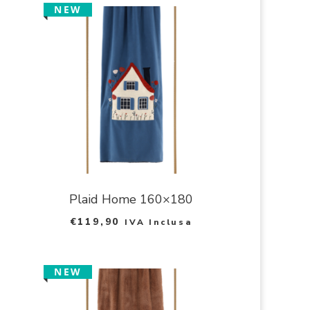
NEW
0
Plaid Home 160×180
€
119,90
IVA Inclusa
NEW