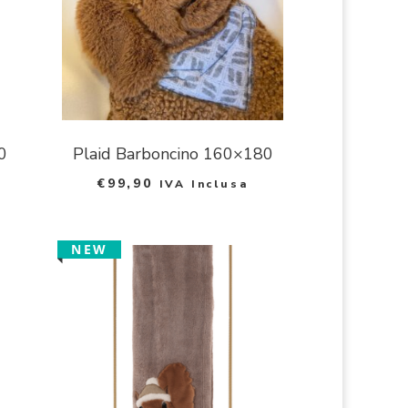
0
Plaid Barboncino 160×180
€
99,90
IVA Inclusa
NEW