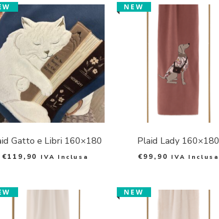
EW
NEW
aid Gatto e Libri 160×180
Plaid Lady 160×18
€
119,90
€
99,90
IVA Inclusa
IVA Inclusa
EW
NEW