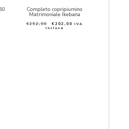
80
Completo copripiumino
Matrimoniale Ikebana
Il prezzo originale era: €25
Il prezzo attuale è:
€
252,90
€
202,00
IVA
Inclusa