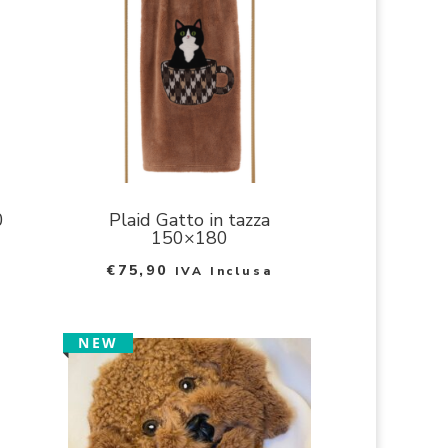
0
Plaid Gatto in tazza
150×180
€
75,90
IVA Inclusa
NEW