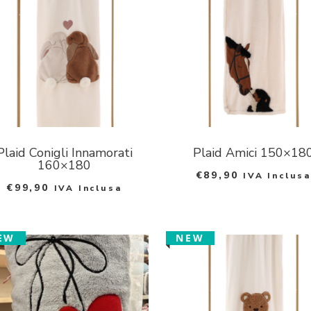
Plaid Conigli Innamorati
Plaid Amici 150×18
160×180
€
89,90
IVA Inclusa
€
99,90
IVA Inclusa
EW
NEW