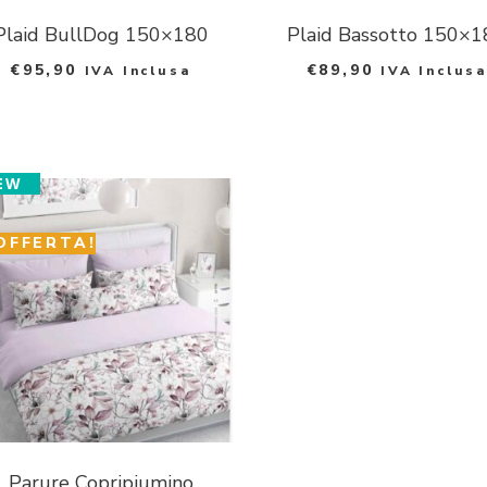
Plaid BullDog 150×180
Plaid Bassotto 150×1
€
95,90
€
89,90
IVA Inclusa
IVA Inclusa
EW
OFFERTA!
Parure Copripiumino