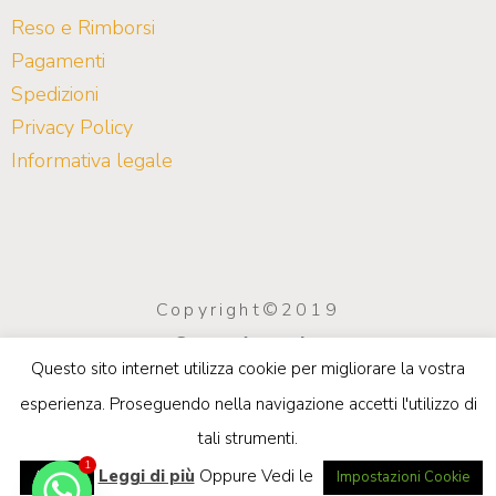
Reso e Rimborsi
Pagamenti
Spedizioni
Privacy Policy
Informativa legale
Copyright©2019
Saco Arreda
Questo sito internet utilizza cookie per migliorare la vostra
info@sacoarreda.com
| P.IVA
esperienza. Proseguendo nella navigazione accetti l'utilizzo di
03923970549
tali strumenti.
Privacy e Cookie Policy
1
Leggi di più
Oppure Vedi le
Accetta
Impostazioni Cookie