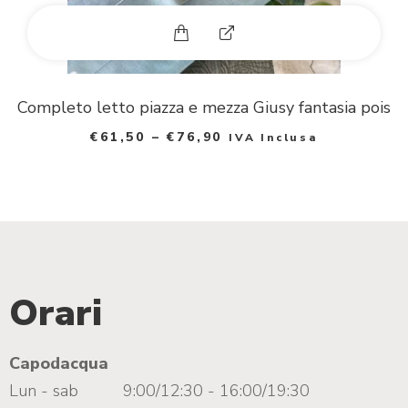
Questo prodotto ha più varia
E
x
p
Completo letto piazza e mezza Giusy fantasia pois
€
61,50
–
€
76,90
IVA Inclusa
a
n
d
p
h
Orari
o
t
Capodacqua
Lun - sab
9:00/12:30 - 16:00/19:30
o