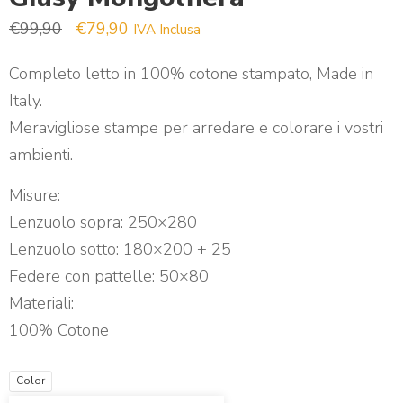
Il prezzo originale era: €99,90.
Il prezzo attuale è: €79,90.
€
99,90
€
79,90
IVA Inclusa
Completo letto in 100% cotone stampato, Made in
Italy.
Meravigliose stampe per arredare e colorare i vostri
ambienti.
Misure:
Lenzuolo sopra: 250×280
Lenzuolo sotto: 180×200 + 25
Federe con pattelle: 50×80
Materiali:
100% Cotone
Color