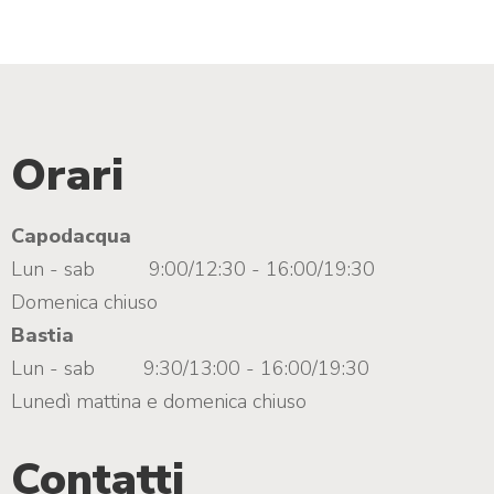
n
d
p
h
Orari
o
t
Capodacqua
Lun - sab
9:00/12:30 - 16:00/19:30
o
Domenica chiuso
Bastia
Lun - sab
9:30/13:00 - 16:00/19:30
Lunedì mattina e domenica chiuso
Contatti