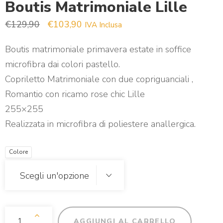
Boutis Matrimoniale Lille
Il prezzo originale era: €129,90.
Il prezzo attuale è: €103,90.
€
129,90
€
103,90
IVA Inclusa
Boutis matrimoniale primavera estate in soffice
microfibra dai colori pastello.
Copriletto Matrimoniale con due copriguanciali ,
Romantio con ricamo rose chic Lille
255×255
Realizzata in microfibra di poliestere anallergica.
Colore
Boutis Matrimoniale Lille Quantità
AGGIUNGI AL CARRELLO