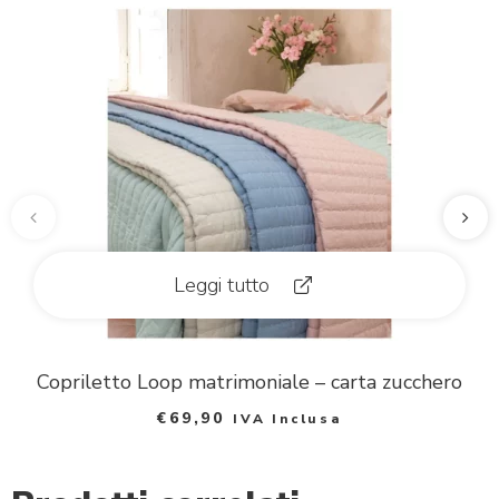
Leggi tutto
E
x
p
Copriletto Loop matrimoniale – carta zucchero
a
€
69,90
IVA Inclusa
n