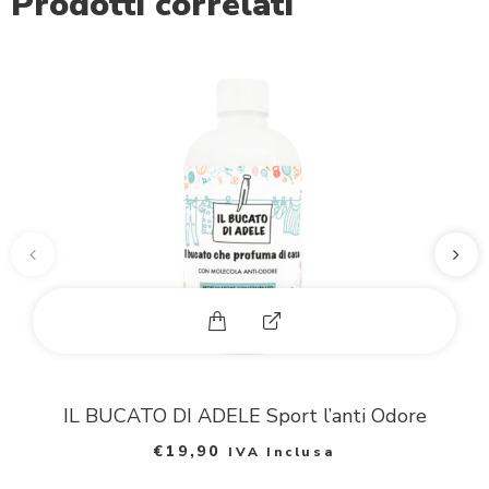
Prodotti correlati
d
p
h
o
t
o
E
x
p
IL BUCATO DI ADELE Sport l’anti Odore
a
€
19,90
IVA Inclusa