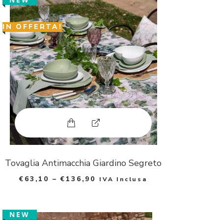
d
p
IN OFFERTA!
h
o
t
o
Questo prodotto ha più varianti. Le
E
x
p
Tovaglia Antimacchia Giardino Segreto
€
63,10
–
€
136,90
IVA Inclusa
a
n
NEW