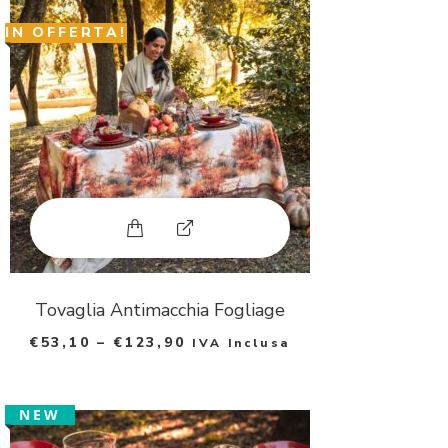
p
IN OFFERTA!
h
o
t
o
Questo prodotto ha più varianti. Le 
E
x
p
Tovaglia Antimacchia Fogliage
€
53,10
–
€
123,90
IVA Inclusa
a
n
NEW
d