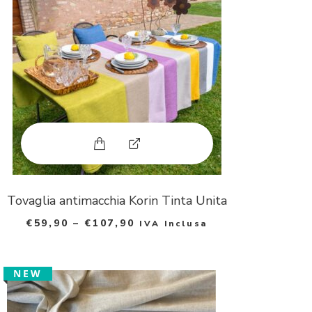
p
h
o
t
o
Questo prodotto ha più varianti. Le
E
x
p
Tovaglia antimacchia Korin Tinta Unita
€
59,90
–
€
107,90
IVA Inclusa
a
n
NEW
d
p