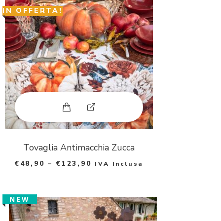
p
IN OFFERTA!
h
o
t
o
Questo prodotto ha più varianti. Le 
E
x
p
Tovaglia Antimacchia Zucca
€
48,90
–
€
123,90
IVA Inclusa
a
n
NEW
d