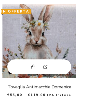
IN OFFERTA!
Questo prodotto ha più varianti. Le 
E
x
p
Tovaglia Antimacchia Domenica
€
55,00
–
€
119,90
IVA Inclusa
a
n